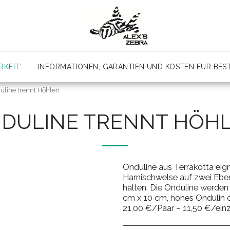
KEIT'
INFORMATIONEN, GARANTIEN UND KOSTEN FÜR BE
uline trennt Höhlen
DULINE TRENNT HÖH
Onduline aus Terrakotta eig
Harnischwelse auf zwei Ebene
halten. Die Onduline werden 
cm x 10 cm, hohes Ondulin ca
21,00 €/Paar – 11,50 €/einz