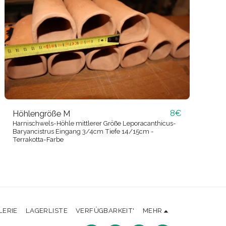
8
€
Höhlengröße M
Harnischwels-Höhle mittlerer Größe Leporacanthicus-
Baryancistrus Eingang 3/4cm Tiefe 14/15cm -
Terrakotta-Farbe
LERIE
LAGERLISTE
VERFÜGBARKEIT'
MEHR