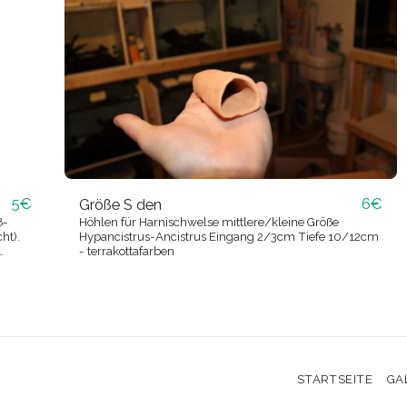
5
€
6
€
Größe S den
ß-
Höhlen für Harnischwelse mittlere/kleine Größe
ht).
Hypancistrus-Ancistrus Eingang 2/3cm Tiefe 10/12cm
- terrakottafarben
STARTSEITE
GA